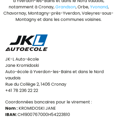
à Yverdon-les-Bains et dans le Nord vaudois,
notamment à Cronay,
Grandson
, Orbe,
Yvonand
,
Chavornay, Montagny-près-Yverdon, Valeyres-sous-
Montagny et dans les communes voisines.
JK-L Auto-école
Jane Kromidoski
Auto-école à Yverdon-les-Bains et dans le Nord
vaudois
Rue du Collège 2, 1406 Cronay
+41 78 236 22 22
Coordonnées bancaires pour le virement :
Nom :
KROMIDOSKI JANE
IBAN:
CH1900767000H54223810